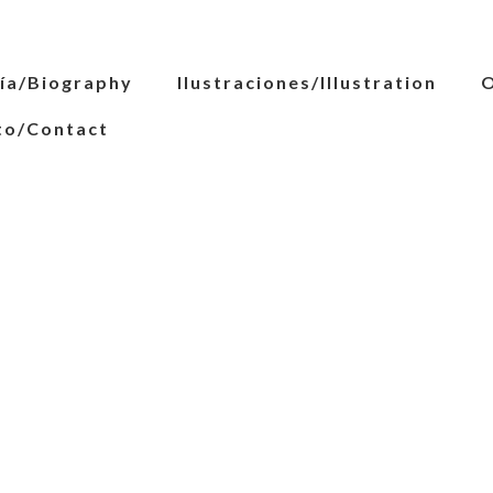
ía/Biography
Ilustraciones/Illustration
O
to/Contact